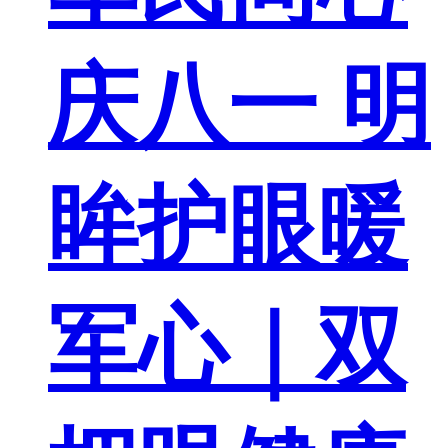
庆八一 明
眸护眼暖
军心｜双